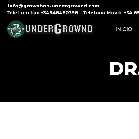
info@growshop-undergrownd.com
Telefono fijo:
+34948480398
l
Telefono Movil:
+34
6
INICIO
DR