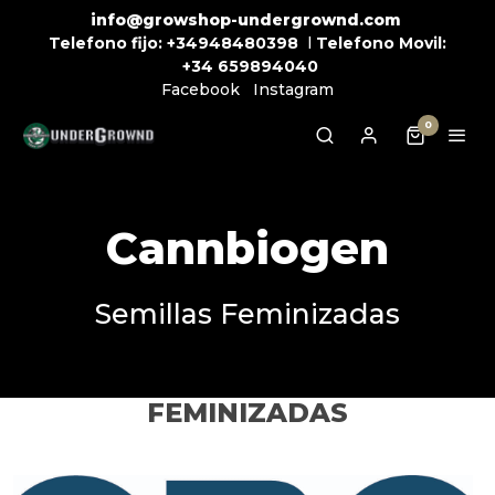
info@growshop-undergrownd.com
Telefono fijo:
+34948480398
l
Telefono Movil:
+34
659894040
Facebook
Instagram
0
Cannbiogen
Semillas Feminizadas
FEMINIZADAS