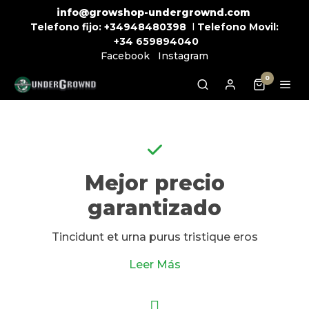
info@growshop-undergrownd.com
Telefono fijo:
+34948480398
l
Telefono Movil:
+34
659894040
Facebook
Instagram
0
Mejor precio
garantizado
Tincidunt et urna purus tristique eros
Leer Más