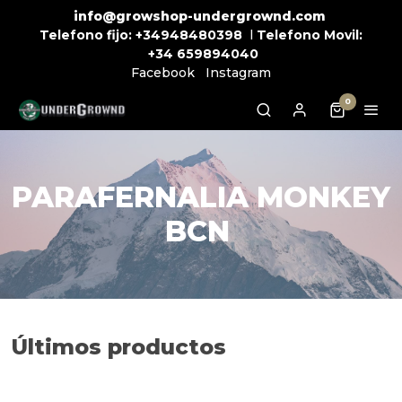
info@growshop-undergrownd.com
Telefono fijo:
+34948480398
l
Telefono Movil:
+34
659894040
Facebook
Instagram
0
PARAFERNALIA MONKEY
BCN
Últimos productos