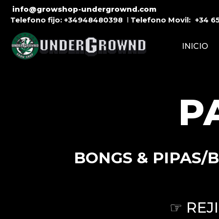
info@growshop-undergrownd.com
Telefono fijo:
+34948480398
l
Telefono Movil:
+34
6
INICIO
P
BONGS & PIPAS/B
☞ REJ