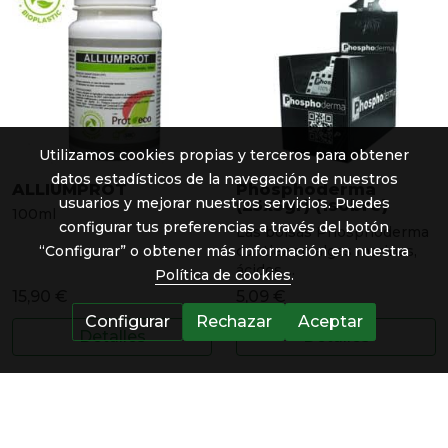
Utilizamos cookies propias y terceros para obtener
datos estadísticos de la navegación de nuestros
ALLIUMPROT
Phosphoderma
usuarios y mejorar nuestros servicios. Puedes
(25x3gr) (1sobre)
100ml
configurar tus preferencias a través del botón
Las bolsas Phosphoderma
contienen algas marinas,
“Configurar” o obtener más información en nuestra
ácidos ...
Política de cookies
.
15,90 €
5,09 €
Configurar
Rechazar
Aceptar
Detalles
Detalles