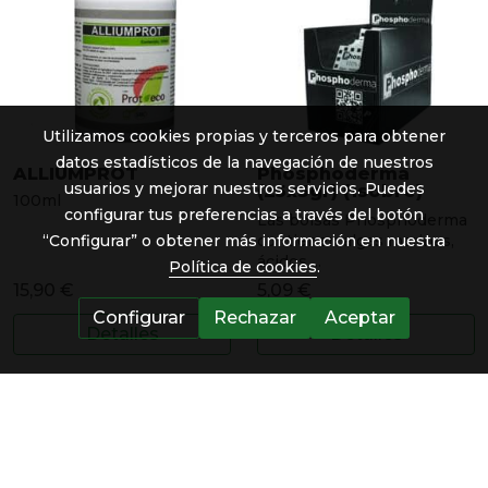
Utilizamos cookies propias y terceros para obtener
datos estadísticos de la navegación de nuestros
ALLIUMPROT
Phosphoderma
usuarios y mejorar nuestros servicios. Puedes
(25x3gr) (1sobre)
100ml
configurar tus preferencias a través del botón
Las bolsas Phosphoderma
contienen algas marinas,
“Configurar” o obtener más información en nuestra
ácidos ...
Política de cookies
.
15,90 €
5,09 €
Configurar
Rechazar
Aceptar
Detalles
Detalles