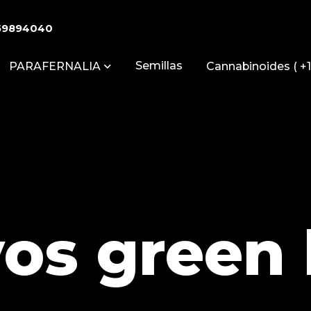
59894040
Semillas
PARAFERNALIA
Cannabinoides ( +1
vos green