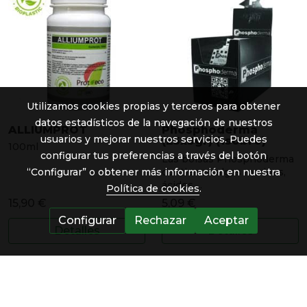
Utilizamos cookies propias y terceros para obtener
datos estadísticos de la navegación de nuestros
ALLIUMPROT
Phosphoderma
usuarios y mejorar nuestros servicios. Puedes
(25x3gr) (1sobre)
100ml
configurar tus preferencias a través del botón
Las bolsas Phosphoderma
contienen algas marinas,
“Configurar” o obtener más información en nuestra
ácidos ...
Política de cookies
.
15,90 €
5,09 €
Configurar
Rechazar
Aceptar
Detalles
Detalles