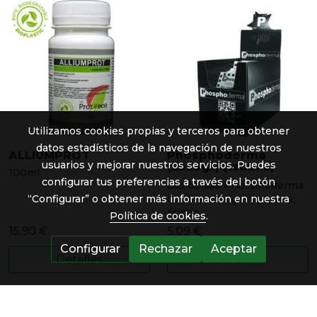
Utilizamos cookies propias y terceros para obtener
datos estadísticos de la navegación de nuestros
ALLIUMPROT
Phosphoderma
usuarios y mejorar nuestros servicios. Puedes
(25x3gr) (1sobre)
100ml
configurar tus preferencias a través del botón
Las bolsas Phosphoderma
contienen algas marinas,
“Configurar” o obtener más información en nuestra
ácidos ...
Política de cookies
.
15,90 €
5,09 €
Configurar
Rechazar
Aceptar
Detalles
Detalles