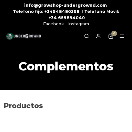
info@growshop-undergrownd.com
Telefono fijo:
+34948480398
l
Telefono Movil:
+34
659894040
Facebook
Instagram
0
Complementos
Productos