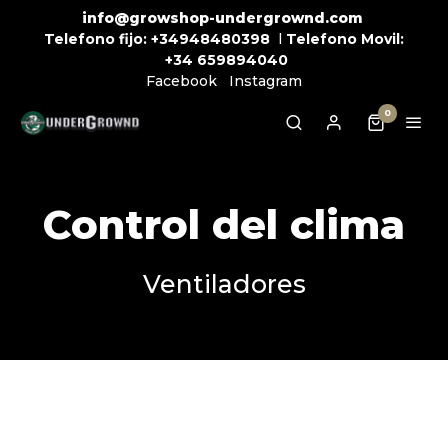
info@growshop-undergrownd.com
Telefono fijo:
+34948480398
l
Telefono Movil:
+34
659894040
Facebook
Instagram
0
Control del clima
Ventiladores