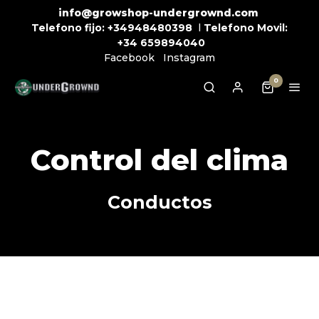
info@growshop-undergrownd.com
Telefono fijo:
+34948480398
l
Telefono Movil:
+34
659894040
Facebook
Instagram
0
Control del clima
Conductos