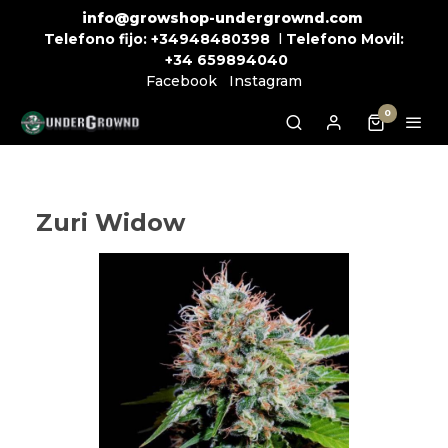
info@growshop-undergrownd.com
Telefono fijo:
+34948480398
l
Telefono Movil:
+34
659894040
Facebook
Instagram
0
Zuri Widow