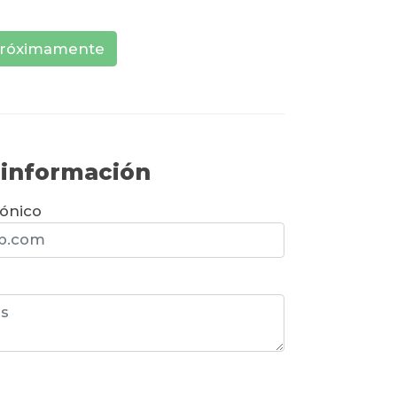
róximamente
r información
rónico