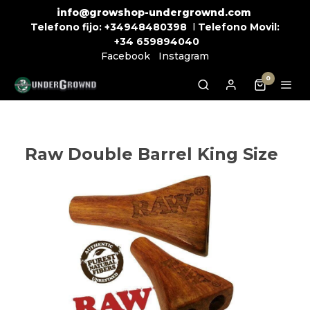
info@growshop-undergrownd.com
Telefono fijo:
+34948480398
l
Telefono Movil:
+34
659894040
Facebook
Instagram
0
Raw Double Barrel King Size