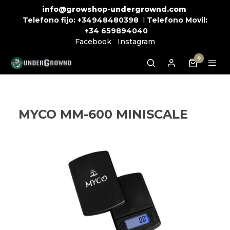
info@growshop-undergrownd.com
Telefono fijo:
+34948480398
l
Telefono Movil:
+34
659894040
Facebook
Instagram
0
MYCO MM-600 MINISCALE