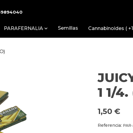
59894040
Semillas
PARAFERNALIA
Cannabinoides ( +1
O)
JUIC
1 1/4
1,50 €
Referencia:
PAR-