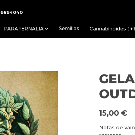
59894040
Semillas
PARAFERNALIA
Cannabinoides ( +1
GELA
OUTD
15,00 €
Notas de vaini