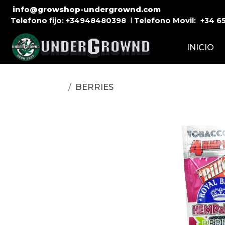
info@growshop-undergrownd.com
Telefono fijo:
+34948480398
l
Telefono Movil:
+34
6
INICIO
BERRIES