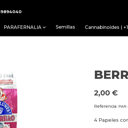
59894040
Semillas
PARAFERNALIA
Cannabinoides ( +1
BERR
2,00 €
Referencia:
PAR
4 Papeles c