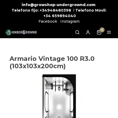
info@growshop-undergrownd.com
Telefono fijo:
+34948480398
l
Telefono Movil:
+34
659894040
Facebook
Instagram
0
Armario Vintage 100 R3.0
(103x103x200cm)