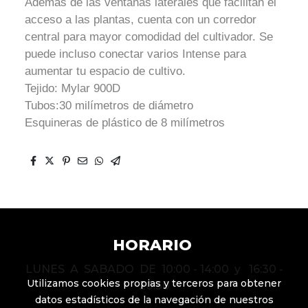
Además de las ventanas laterales que facilitan el
acceso a las plantas, cuenta con un corredor
central para mayor comodidad del cultivador. Se
puede incluso conectar varios Intense para
aumentar tu espacio de cultivo.
Tejido: Mylar 900D
Tubos:30 milímetros de diámetro
Esquineras de plástico de 8 milímetros
HORARIO
LUNES A SABADO DE 10:00 - 14:00 y 16:30 -
Utilizamos cookies propias y terceros para obtener
20:30
datos estadísticos de la navegación de nuestros