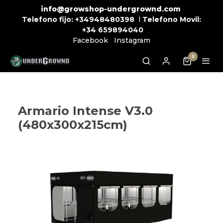
info@growshop-undergrownd.com
Telefono fijo:
+34948480398
l
Telefono Movil:
+34
659894040
Facebook
Instagram
0
Armario Intense V3.0
(480x300x215cm)