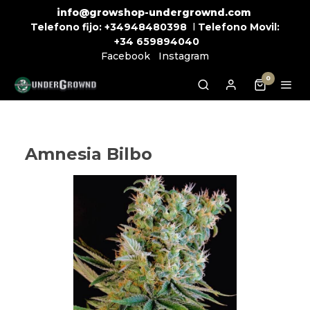
info@growshop-undergrownd.com
Telefono fijo:
+34948480398
l
Telefono Movil:
+34
659894040
Facebook
Instagram
0
Amnesia Bilbo